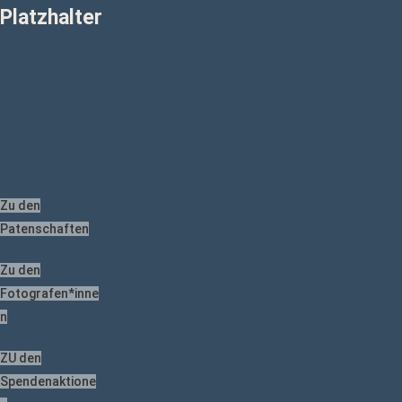
Platzhalter
Zu den
Patenschaften
Zu den
Fotografen*inne
n
ZU den
Spendenaktione